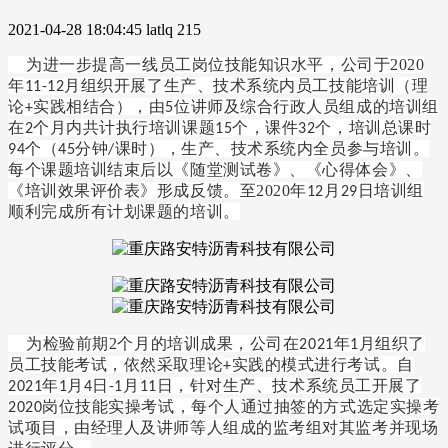
2021-04-28 18:04:45
latlq
215
为进一步提高一线员工岗位技能知识水平，公司于2020
年
月组织开展了生产、技术系统内员工技能培训（理
11-12
论
实践相结合），由
位讲师及综合行政人员组成的培训组
+
5
在
个月内共计执行培训课题
个，课件
个，培训总课时
2
15
32
个（
分钟
课时），生产、技术系统内全员参与培训。
94
45
/
每个课题培训结束后以《随堂测试卷》、《心得体会》、
《培训效果评价表》形成反馈。至2020年
月
日培训组
12
29
顺利完成所有计划课题的培训。
为检验前期
2
个月的培训成果，公司在
年
月组织了
2021
1
员工技能考试，依然采取理论
实践的模式进行考试。自
+
年
月
日
月
日，针对生产、技术系统员工开展了
2021
1
4
-1
11
岗位技能实操考试，每个人通过抽签的方式选定实操考
2020
试项目，由经理人及讲师等人组成的监考组对其监考并现场